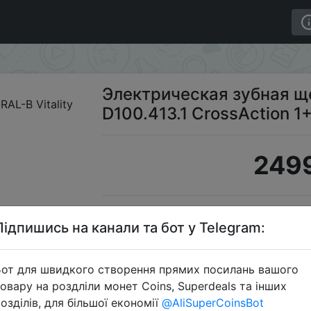
lity D100.413.1 CrossAction 1+1 шт.
Электрическая зубная ще
D100.413.1 CrossAction 1+
2499
S
Підпишись на канали та бот у Telegram:
от для швидкого створення прямих посилань вашого
овару на роздліли монет Coins, Superdeals та інших
Перейти 
озділів, для більшої економії
@AliSuperCoinsBot