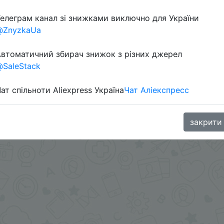
елеграм канал зі знижками виключно для України
@ZnyzkaUa
oodBuy
втоматичний збирач знижок з різних джерел
SaleStack
ат спільноти Aliexpress Україна
Чат Аліекспресс
закрити