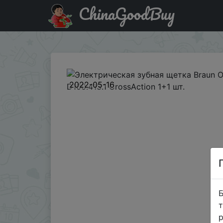
ChinaGoodBuy
Знижка на Электрическая зубная щетка Braun ORAL-B Vita
2022-05-16
Б
т
р