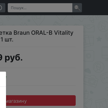
×
тка Braun ORAL-B Vitality
1 шт.
 руб.
ale
до магазину