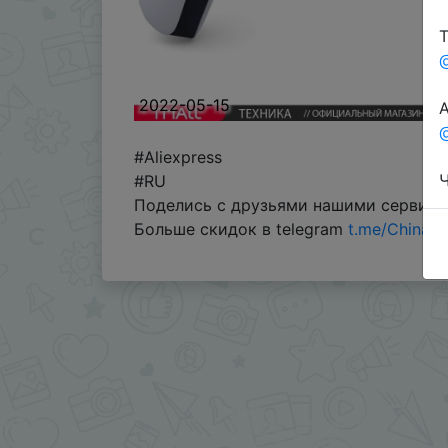
Т
2022-05-15
А
@
#Aliexpress
Ч
#RU
Поделись с друзьями нашими сервис
Больше скидок в telegram
t.me/ChinaG