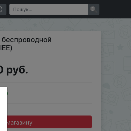
×
й беспроводной
IEE)
 руб.
ale
до магазину