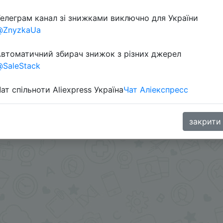
елеграм канал зі знижками виключно для України
@ZnyzkaUa
втоматичний збирач знижок з різних джерел
SaleStack
ат спільноти Aliexpress Україна
Чат Аліекспресс
ами - @SKIDKOVOZ
oodBuy
закрити