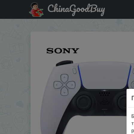
ChinaGoodBuy
Придбати по знижці PS5: Контроллер игровой беспровод
Б
т
р