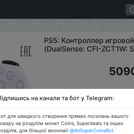
ной (DualSense: CFI-ZCT1W: SIEE)
PS5: Контроллер игрово
(DualSense: CFI-ZCT1W: S
5090
S
Підпишись на канали та бот у Telegram:
от для швидкого створення прямих посилань вашого
овару на роздліли монет Coins, Superdeals та інших
Перейти 
озділів, для більшої економії
@AliSuperCoinsBot