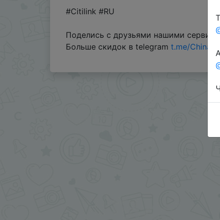
#Citilink #RU
Т
Поделись с друзьями нашими сервис
Больше скидок в telegram
t.me/ChinaG
А
@
Ч