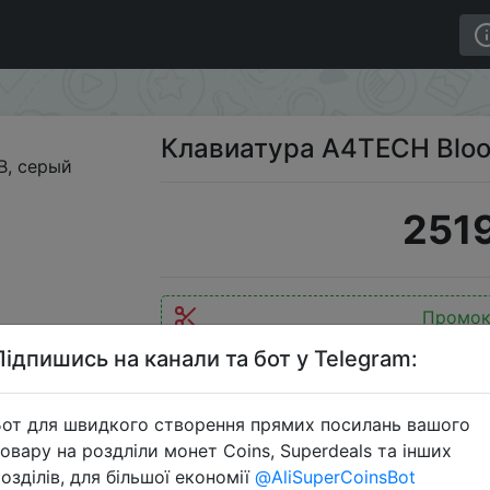
y B765, USB, серый
Клавиатура A4TECH Bloo
2519
Промок
Підпишись на канали та бот у Telegram:
от для швидкого створення прямих посилань вашого
Перейти 
овару на роздліли монет Coins, Superdeals та інших
озділів, для більшої економії
@AliSuperCoinsBot