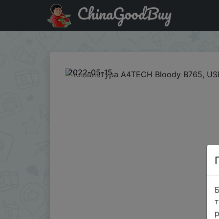
ChinaGoodBuy
Промокод на знижку MAYDAY Клавиатура A4TECH Blood
2022-05-15
Б
т
р