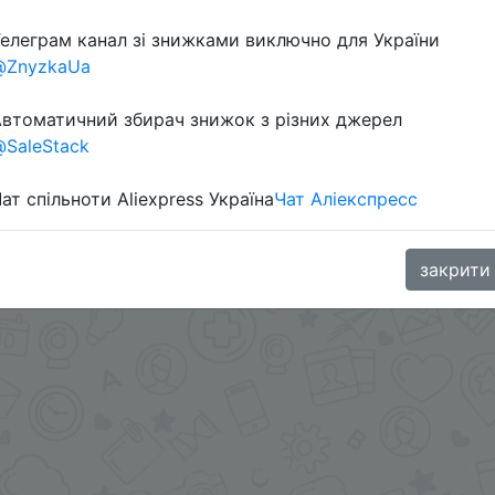
елеграм канал зі знижками виключно для України
@ZnyzkaUa
ами - @SKIDKOVOZ
oodBuy
втоматичний збирач знижок з різних джерел
SaleStack
ат спільноти Aliexpress Україна
Чат Аліекспресс
закрити