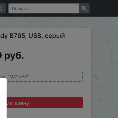
×
dy B765, USB, серый
 руб.
од:
"MAYDAY"
до магазину