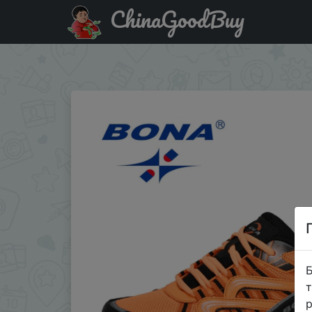
ChinaGoodBuy
Придбати по знижці $1/$10 Кроссовки BONA мужские сп
2020
Б
т
р