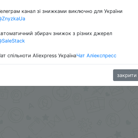
елеграм канал зі знижками виключно для України
Перейти 
@ZnyzkaUa
втоматичний збирач знижок з різних джерел
SaleStack
ат спільноти Aliexpress Україна
Чат Аліекспресс
oodBuy
закрити