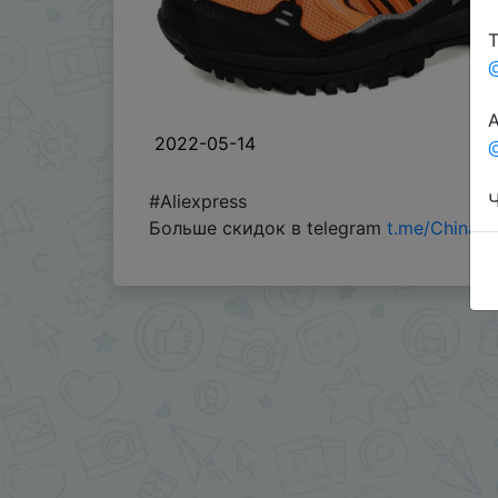
Т
А
2022-05-14
@
Ч
#Aliexpress
Больше скидок в telegram
t.me/ChinaG