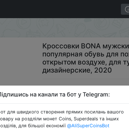
ортивные, популярная обувь для походов и отдыха на 
Кроссовки BONA мужски
популярная обувь для по
открытом воздухе, для т
дизайнерские, 2020
$2
Підпишись на канали та бот у Telegram:
от для швидкого створення прямих посилань вашого
Промо
овару на роздліли монет Coins, Superdeals та інших
озділів, для більшої економії
@AliSuperCoinsBot