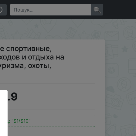
открытом воздухе, для туризма, охоты, дизайнерские,
×
е спортивные,
ходов и отдыха на
уризма, охоты,
4.9
код:
"$1/$10"