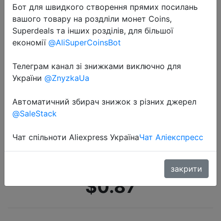
Бот для швидкого створення прямих посилань
вашого товару на роздліли монет Coins,
Superdeals та інших розділів, для більшої
економії
@AliSuperCoinsBot
Телеграм канал зі знижками виключно для
України
@ZnyzkaUa
2022-05-13
Новая Домашняя портативная
Автоматичний збирач знижок з різних джерел
маленькая мини-зажим для
@SaleStack
запечатывания закусок фруктов,
устройство для сохранения
Чат спільноти Aliexpress Україна
Чат Аліекспресс
свежести, воздуходувка …
закрити
$0.87