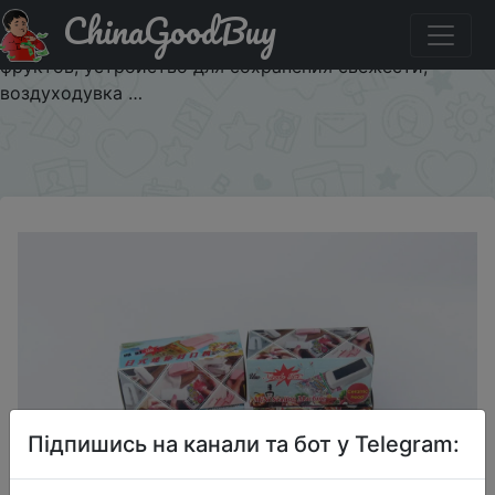
ChinaGoodBuy
Придбати по знижці Новая Домашняя портативная
маленькая мини-зажим для запечатывания закусок
фруктов, устройство для сохранения свежести,
воздуходувка …
×
Підпишись на канали та бот у Telegram: