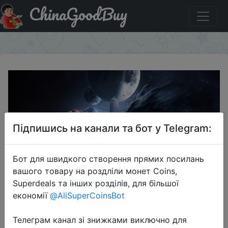
ChinaGoodBuy
Акція на Prey бесплатно в Epic Games Store
×
Підпишись на канали та бот у Telegram:
Бот для швидкого створення прямих посилань
вашого товару на роздліли монет Coins,
2022-05-12
Superdeals та інших розділів, для більшої
Prey бесплатно в Epic Games Store
економії
@AliSuperCoinsBot
Телеграм канал зі знижками виключно для