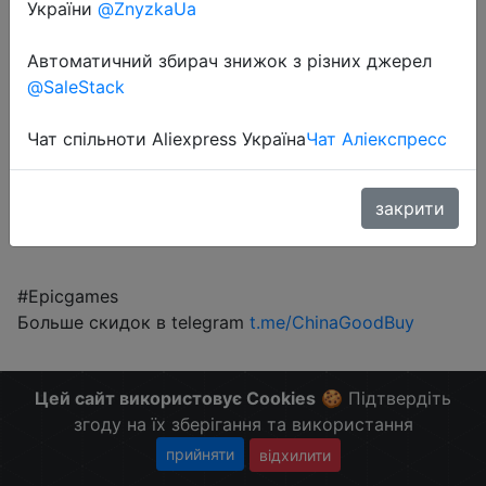
Free
України
@ZnyzkaUa
Автоматичний збирач знижок з різних джерел
@SaleStack
Халява
Чат спільноти Aliexpress Україна
Чат Аліекспресс
Перейти до магазину
закрити
#Epicgames
Больше скидок в telegram
t.me/ChinaGoodBuy
Цей сайт використовує Cookies
🍪 Підтвердіть
згоду на їх зберігання та використання
прийняти
відхилити