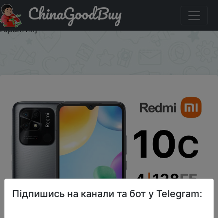
ChinaGoodBuy
Придбати по акціи Смартфон Xiaomi redmi 10C
4ГБ+128ГБ [Ростест, Доставка от 2 дня, Официальная
гарантия]
×
Підпишись на канали та бот у Telegram: