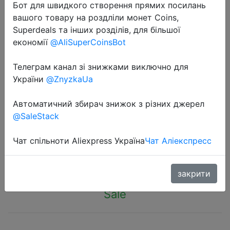
Бот для швидкого створення прямих посилань
вашого товару на роздліли монет Coins,
Superdeals та інших розділів, для більшої
економії
@AliSuperCoinsBot
Телеграм канал зі знижками виключно для
2022-05-12
України
@ZnyzkaUa
Смартфон Xiaomi redmi 10C
4ГБ+128ГБ [Ростест, Доставка от
Автоматичний збирач знижок з різних джерел
2 дня, Официальная гарантия]
@SaleStack
Чат спільноти Aliexpress Україна
Чат Аліекспресс
14990 руб.
закрити
Sale