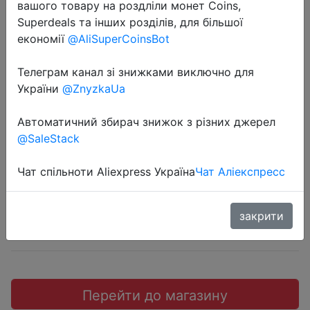
вашого товару на роздліли монет Coins,
Superdeals та інших розділів, для більшої
економії
@AliSuperCoinsBot
Телеграм канал зі знижками виключно для
2022-05-12
України
@ZnyzkaUa
Наушники беспроводные Anker
Soundcore Life Note 3 NC
Автоматичний збирач знижок з різних джерел
@SaleStack
$79.38
Чат спільноти Aliexpress Україна
Чат Аліекспресс
закрити
Sale
Перейти до магазину