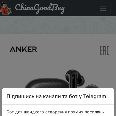
ChinaGoodBuy
Придбати по акціи Наушники беспроводные Anker
Soundcore Life Note 3 NC
×
Підпишись на канали та бот у Telegram:
Бот для швидкого створення прямих посилань