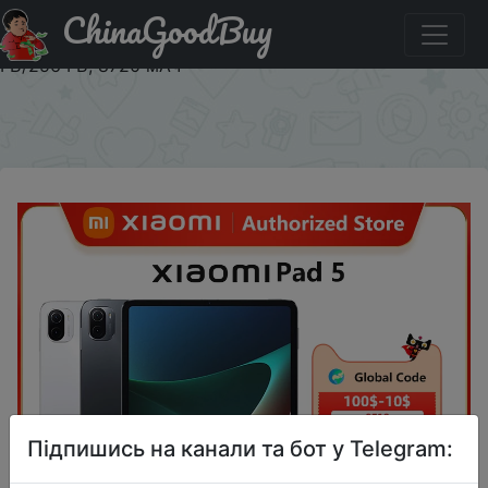
ChinaGoodBuy
Придбати Планшет Xiaomi Pad 5, Snapdragon 860, 120
Гц, 11 дюймов, WQHD +, 2,5 K, ЖК-дисплей, 6 ГБ, 128
ГБ/256 ГБ, 8720 мАч
×
Підпишись на канали та бот у Telegram: