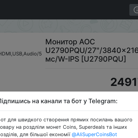
60/DisplayPort,HDMI,USB,Audio/5 мс/W-IPS [U2790PQU
Монитор AOC
U2790PQU/27"/3840x2160
мс/W-IPS [U2790PQU]
2491
Підпишись на канали та бот у Telegram:
S
от для швидкого створення прямих посилань вашого
овару на роздліли монет Coins, Superdeals та інших
озділів, для більшої економії
@AliSuperCoinsBot
Перейти 