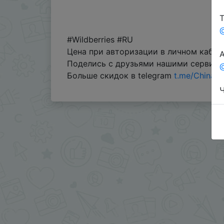
Т
#Wildberries #RU
Цена при авторизации в личном кабин
А
Поделись с друзьями нашими сервис
@
Больше скидок в telegram
t.me/ChinaG
Ч