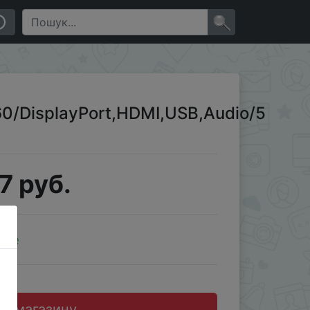
]
×
/DisplayPort,HDMI,USB,Audio/5
7 руб.
ale
до магазину