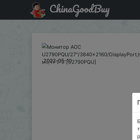
ChinaGoodBuy
Придбати по акціи Монитор AOC U2790PQU/27"/3840x21
2022-05-10
Б
т
р