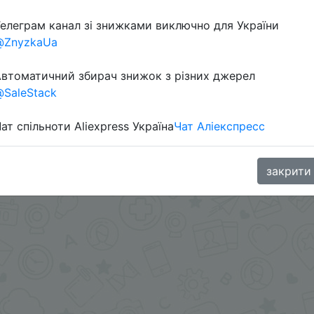
елеграм канал зі знижками виключно для України
@ZnyzkaUa
ете.
втоматичний збирач знижок з різних джерел
ами - @SKIDKOVOZ
SaleStack
oodBuy
ат спільноти Aliexpress Україна
Чат Аліекспресс
закрити