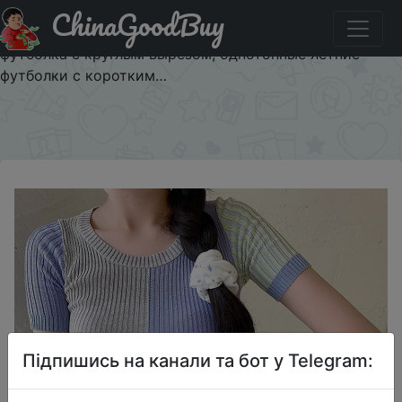
ChinaGoodBuy
Придбати по акціи Футболки Itoolin, женская
трикотажная футболка в стиле пэчворк, женская
футболка с круглым вырезом, однотонные летние
футболки с коротким…
×
Підпишись на канали та бот у Telegram: