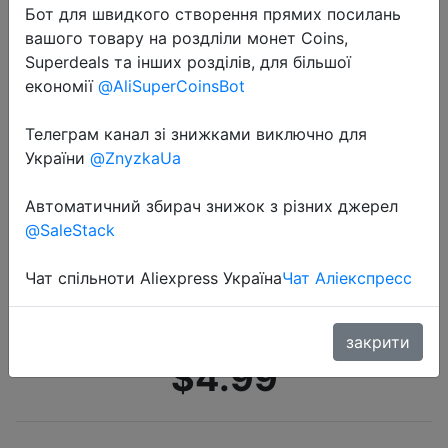
Бот для швидкого створення прямих посилань
вашого товару на роздліли монет Coins,
Superdeals та інших розділів, для більшої
економії
@AliSuperCoinsBot
Телеграм канал зі знижками виключно для
України
@ZnyzkaUa
2022-05-08
Футболки Itoolin, женская
Автоматичний збирач знижок з різних джерел
трикотажная футболка в стиле
@SaleStack
пэчворк, женская футболка с
круглым вырезом, однотонные
Чат спільноти Aliexpress Україна
Чат Аліекспресс
летние футболки с коротким…
закрити
$4.99