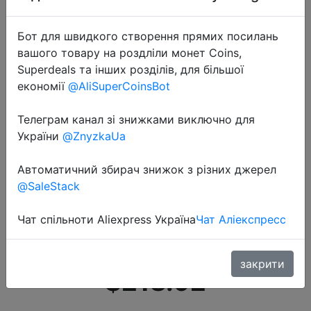
Бот для швидкого створення прямих посилань
вашого товару на роздліли монет Coins,
Superdeals та інших розділів, для більшої
економії
@AliSuperCoinsBot
2022-05-07
Телеграм канал зі знижками виключно для
Часы HUAWEI WATCH 3 eSIM для
України
@ZnyzkaUa
сотовых вызовов, часы для
контроля состояния здоровья на
Автоматичний збирач знижок з різних джерел
@SaleStack
весь день 3 умных режима
работы от аккумулятора 3 46 м
Чат спільноти Aliexpress Україна
Чат Аліекспресс
【код: …
закрити
$218.92