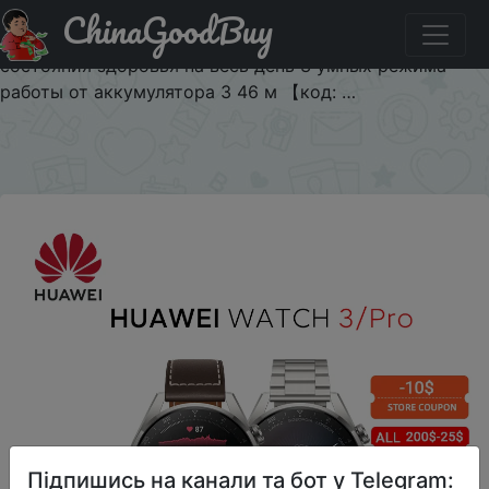
ChinaGoodBuy
Промокод на знижку $10/225 Часы HUAWEI WATCH 3
eSIM для сотовых вызовов, часы для контроля
состояния здоровья на весь день 3 умных режима
работы от аккумулятора 3 46 м 【код: …
×
Підпишись на канали та бот у Telegram: