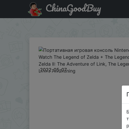
ChinaGoodBuy
Купити на розпродажі Портативная игровая консоль Ninte
Zelda: Link’s Awakening
2022-05-07
Б
т
р