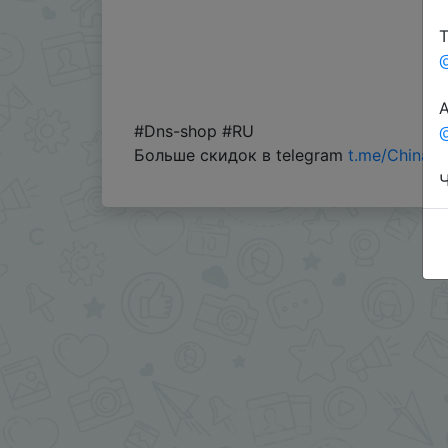
Т
А
#Dns-shop #RU
@
Больше скидок в telegram
t.me/ChinaG
Ч