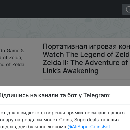
ndo Game & Watch The Legend of Zelda + The Legend of Ze
Портативная игровая кон
Watch The Legend of Zeld
Zelda II: The Adventure of
Link’s Awakening
2999
Підпишись на канали та бот у Telegram:
от для швидкого створення прямих посилань вашого
S
овару на роздліли монет Coins, Superdeals та інших
озділів, для більшої економії
@AliSuperCoinsBot