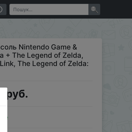
lda, Zelda II: The Adventure of Link, The Legend of
×
соль Nintendo Game &
a + The Legend of Zelda,
 Link, The Legend of Zelda:
 руб.
ale