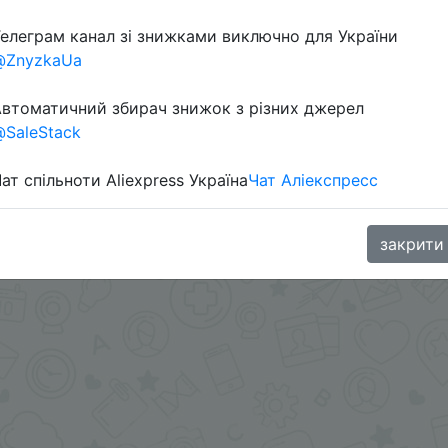
елеграм канал зі знижками виключно для України
Перейти 
@ZnyzkaUa
втоматичний збирач знижок з різних джерел
SaleStack
oodBuy
ат спільноти Aliexpress Україна
Чат Аліекспресс
закрити