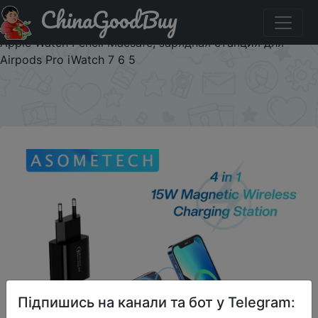
ChinaGoodBuy
Придбати по знижці $5/5 Беспроводное зарядное
устройство 4 в 1, подставка для iPhone 12 13 Pro Max
Apple Watch Pencil Macsafe, зарядная станция для
Airpods Pro iWatch 7 6 5
×
Підпишись на канали та бот у Telegram: