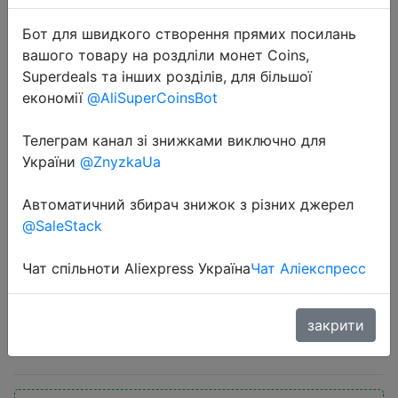
Бот для швидкого створення прямих посилань
вашого товару на роздліли монет Coins,
Superdeals та інших розділів, для більшої
економії
@AliSuperCoinsBot
Телеграм канал зі знижками виключно для
2022-05-06
України
@ZnyzkaUa
Беспроводное зарядное
устройство 4 в 1, подставка для
Автоматичний збирач знижок з різних джерел
iPhone 12 13 Pro Max Apple Watch
@SaleStack
Pencil Macsafe, зарядная станция
для Airpods Pro iWatch 7 6 5
Чат спільноти Aliexpress Україна
Чат Аліекспресс
закрити
$21.71