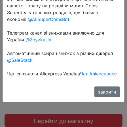
вашого товару на роздліли монет Coins,
Superdeals та інших розділів, для більшої
економії
@AliSuperCoinsBot
2022-05-05
Телеграм канал зі знижками виключно для
Смартфон realme 8i, 4/64 ГБ и
України
@ZnyzkaUa
4/128 ГБ
Автоматичний збирач знижок з різних джерел
@SaleStack
$162.97
Чат спільноти Aliexpress Україна
Чат Аліекспресс
Sale
закрити
Перейти до магазину