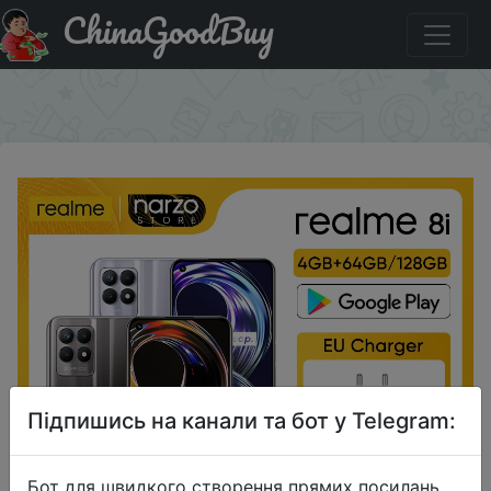
ChinaGoodBuy
Придбати по знижці Смартфон realme 8i, 4/64 ГБ и
4/128 ГБ
×
Підпишись на канали та бот у Telegram:
Бот для швидкого створення прямих посилань