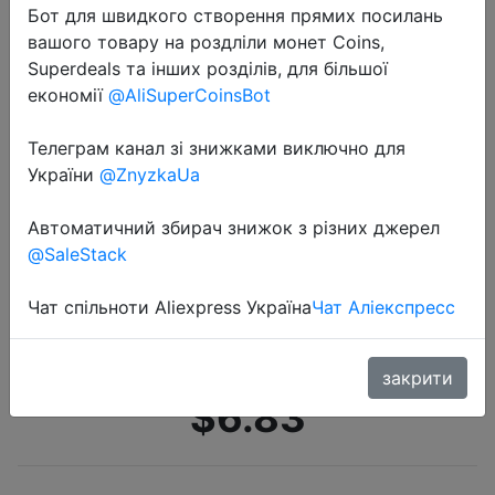
Бот для швидкого створення прямих посилань
вашого товару на роздліли монет Coins,
Superdeals та інших розділів, для більшої
економії
@AliSuperCoinsBot
Телеграм канал зі знижками виключно для
України
@ZnyzkaUa
2022-05-04
Электрическая отвертка SORAKO,
Автоматичний збирач знижок з різних джерел
перезаряжаемая Беспроводная
@SaleStack
отвертка 3,6 В, 1300 мАч, мощный
Электроинструмент в виде
Чат спільноти Aliexpress Україна
Чат Аліекспресс
прямого пистолета SDD04D2
закрити
$6.83