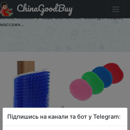
ChinaGoodBuy
Купити по знижці $1/1 Угловая Массажная щетка для
кошек, самостоятельный уход, расческа для удаления
волос, Массаж С Кошачьей Мятой, чехол для кошки,
массажн…
×
Підпишись на канали та бот у Telegram: