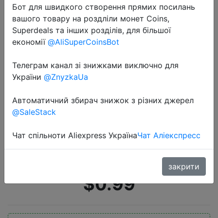
Бот для швидкого створення прямих посилань
вашого товару на роздліли монет Coins,
Superdeals та інших розділів, для більшої
економії
@AliSuperCoinsBot
Телеграм канал зі знижками виключно для
України
@ZnyzkaUa
2022-05-04
Угловая Массажная щетка для
Автоматичний збирач знижок з різних джерел
кошек, самостоятельный уход,
@SaleStack
расческа для удаления волос,
Массаж С Кошачьей Мятой, чехол
Чат спільноти Aliexpress Україна
Чат Аліекспресс
для кошки, массажн…
закрити
$0.99