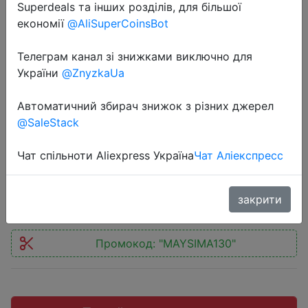
Superdeals та інших розділів, для більшої
економії
@AliSuperCoinsBot
Телеграм канал зі знижками виключно для
України
@ZnyzkaUa
2022-05-04
Метеостанция LuazON, LB-01
Автоматичний збирач знижок з різних джерел
часы-будильник LED подсветка
@SaleStack
серые
Чат спільноти Aliexpress Україна
Чат Аліекспресс
851 руб.
закрити
Промокод:
"MAYSIMA130"