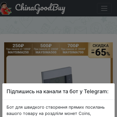
ChinaGoodBuy
Промокод на знижку MAYSIMA130 Метеостанция
LuazON, LB-01 часы-будильник LED подсветка серые
×
Підпишись на канали та бот у Telegram:
Бот для швидкого створення прямих посилань
вашого товару на роздліли монет Coins,