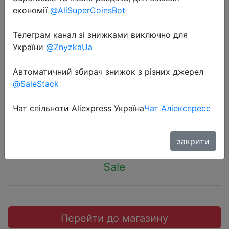
економії
@AliSuperCoinsBot
Телеграм канал зі знижками виключно для
України
@ZnyzkaUa
2022-05-04
Кофемашина DeLonghi
Автоматичний збирач знижок з різних джерел
@SaleStack
ECAM23.460.S, серебро
Чат спільноти Aliexpress Україна
Чат Аліекспресс
38999 руб.
закрити
Sale
Перейти до магазину