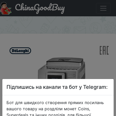
ChinaGoodBuy
Купити на розпродажі Кофемашина DeLonghi
ECAM23.460.S, серебро
×
Підпишись на канали та бот у Telegram:
Бот для швидкого створення прямих посилань
вашого товару на роздліли монет Coins,
Superdeals та інших розділів, для більшої