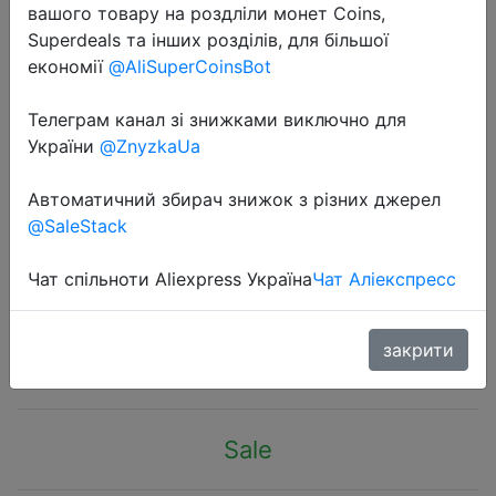
вашого товару на роздліли монет Coins,
Superdeals та інших розділів, для більшої
економії
@AliSuperCoinsBot
Телеграм канал зі знижками виключно для
України
@ZnyzkaUa
2022-05-03
Защитный экран для лица, защита
Автоматичний збирач знижок з різних джерел
для глаз, защитный щит для лица,
@SaleStack
защитный щит для лица,
защитный чехол для лица
Чат спільноти Aliexpress Україна
Чат Аліекспресс
$0.21
закрити
Sale