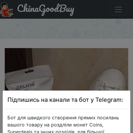
ChinaGoodBuy
Придбати по знижці 10 шт., дезодорирующие шарики
для обуви
×
Підпишись на канали та бот у Telegram:
Бот для швидкого створення прямих посилань
вашого товару на роздліли монет Coins,
Superdeals та інших розділів, для більшої