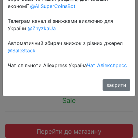
економії
@AliSuperCoinsBot
Телеграм канал зі знижками виключно для
України
@ZnyzkaUa
2022-05-03
10 шт., дезодорирующие шарики
Автоматичний збирач знижок з різних джерел
@SaleStack
для обуви
Чат спільноти Aliexpress Україна
Чат Аліекспресс
$4.22
закрити
Sale
Перейти до магазину