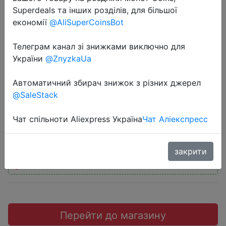
Superdeals та інших розділів, для більшої
економії
@AliSuperCoinsBot
Телеграм канал зі знижками виключно для
2022-05-03
України
@ZnyzkaUa
Смарт-часы Amazfit Stratos
Автоматичний збирач знижок з різних джерел
водонепроницаемые (5 атм) с GPS
@SaleStack
$57.9
Чат спільноти Aliexpress Україна
Чат Аліекспресс
закрити
Промокод:
"$10/10"
Перейти до магазину