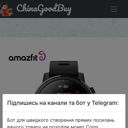
ChinaGoodBuy
Код на знижку $10/10 Смарт-часы Amazfit Stratos
водонепроницаемые (5 атм) с GPS
×
Підпишись на канали та бот у Telegram:
Бот для швидкого створення прямих посилань
вашого товару на роздліли монет Coins,