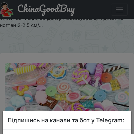
ChinaGoodBuy
Купити на розпродажі 50 шт. удачных шармов свечи
сладкий торт/леденец/мороженое смолы пластиковые
слизи 3D Маникюр Декор Аксессуары для дизайна
ногтей 2-2,5 см/…
×
Підпишись на канали та бот у Telegram: