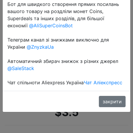
Бот для швидкого створення прямих посилань
вашого товару на роздліли монет Coins,
Superdeals та інших розділів, для більшої
економії
@AliSuperCoinsBot
Телеграм канал зі знижками виключно для
України
@ZnyzkaUa
2022-05-03
50 шт. удачных шармов свечи
Автоматичний збирач знижок з різних джерел
сладкий торт/леденец/мороженое
@SaleStack
смолы пластиковые слизи 3D
Маникюр Декор Аксессуары для
Чат спільноти Aliexpress Україна
Чат Аліекспресс
дизайна ногтей 2-2,5 см/…
закрити
$3.5