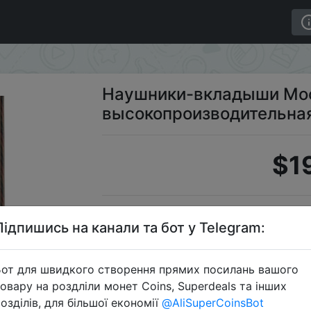
U, 10 мм, высокопроизводительная Hi-Fi гарнитура
Наушники-вкладыши Moo
высокопроизводительная 
$1
S
Підпишись на канали та бот у Telegram:
от для швидкого створення прямих посилань вашого
овару на роздліли монет Coins, Superdeals та інших
Перейти 
озділів, для більшої економії
@AliSuperCoinsBot