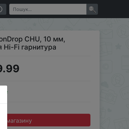
×
nDrop CHU, 10 мм,
Hi-Fi гарнитура
9.99
ale
до магазину