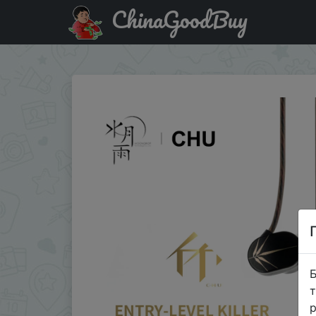
ChinaGoodBuy
Купити на розпродажі Наушники-вкладыши MoonDrop CH
Б
т
р