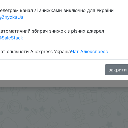
елеграм канал зі знижками виключно для України
@ZnyzkaUa
втоматичний збирач знижок з різних джерел
SaleStack
ат спільноти Aliexpress Україна
Чат Аліекспресс
ами - @SKIDKOVOZ
закрити
oodBuy