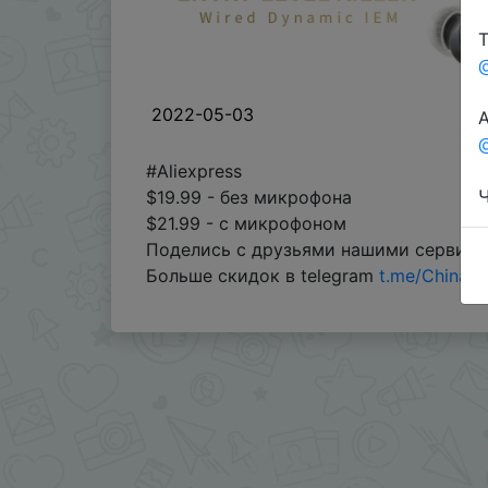
Т
2022-05-03
А
@
#Aliexpress
Ч
$19.99 - без микрофона
$21.99 - с микрофоном
Поделись с друзьями нашими сервис
Больше скидок в telegram
t.me/ChinaG