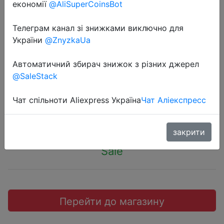
економії
@AliSuperCoinsBot
Телеграм канал зі знижками виключно для
України
@ZnyzkaUa
2022-05-03
Мобильный телефон Nokia 105 DS
Автоматичний збирач знижок з різних джерел
2019 Black
@SaleStack
Чат спільноти Aliexpress Україна
Чат Аліекспресс
699 грн.
закрити
Sale
Перейти до магазину