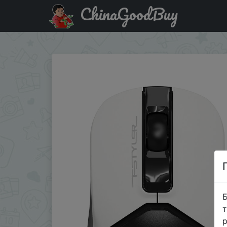
ChinaGoodBuy
Придбати по акціи Беспроводная мышь A4TECH Fstyler 
Б
т
р