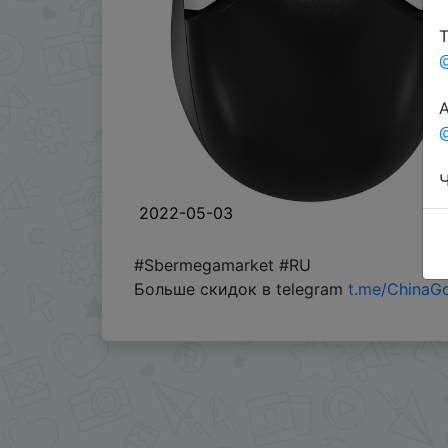
Т
А
@
Ч
2022-05-03
#Sbermegamarket #RU
Больше скидок в telegram
t.me/ChinaG