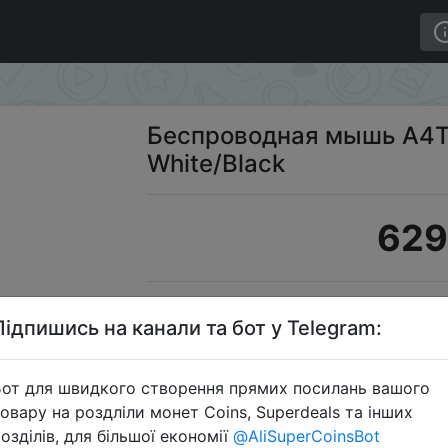
FG12S Panda White/Black
Беспроводная мышь A4TE
White/Black
629
S
Підпишись на канали та бот у Telegram:
от для швидкого створення прямих посилань вашого
овару на роздліли монет Coins, Superdeals та інших
Перейти 
озділів, для більшої економії
@AliSuperCoinsBot