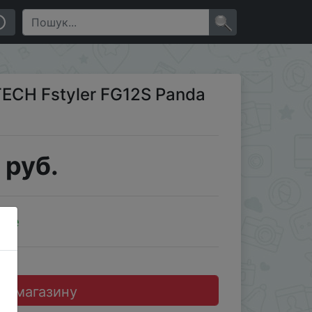
×
CH Fstyler FG12S Panda
 руб.
ale
до магазину