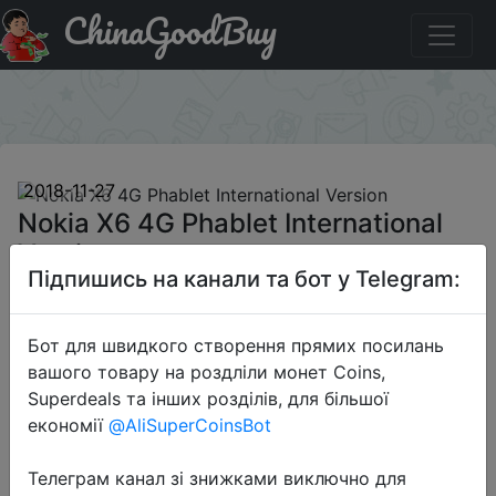
ChinaGoodBuy
Промокод на знижку rwOxp9TV Nokia X6 4G Phablet
International Version
×
2018-11-27
Nokia X6 4G Phablet International
Version
Підпишись на канали та бот у Telegram:
$179.99
Бот для швидкого створення прямих посилань
вашого товару на роздліли монет Coins,
Superdeals та інших розділів, для більшої
Промокод:
"rwOxp9TV"
економії
@AliSuperCoinsBot
Телеграм канал зі знижками виключно для