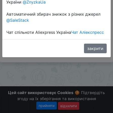
України
@ZnyzkaUa
Перейти до магазину
Автоматичний збирач знижок з різних джерел
@SaleStack
Додаткова інформація відсутня.
Чат спільноти Aliexpress Україна
Чат Аліекспресс
Слідкуйте за знижками на мобільному, в телеграм
каналі:
ZnyzhkaUA
закрити
Цей сайт використовує Cookies
🍪 Підтвердіть
згоду на їх зберігання та використання
прийняти
відхилити