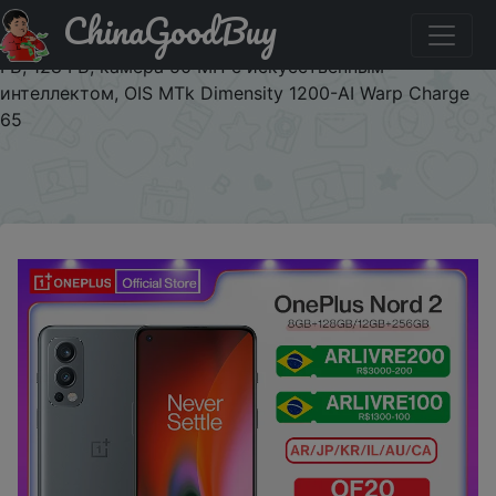
ChinaGoodBuy
Паридбати з промокодом $3/199 Смартфон OnePlus
Nord 2, телефон со стандартным дизайном, память 8
ГБ, 128 ГБ, камера 50 МП с искусственным
интеллектом, OIS MTk Dimensity 1200-AI Warp Charge
65
×