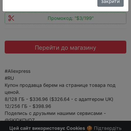
закрити
Промокод:
"$3/199"
Перейти до магазину
#Aliexpress
#RU
Купон продавца берем на странице товара под
ценой.
8/128 ГБ - $336.96 ($326.64 - с адаптером UK)
12/256 ГБ - $398.96
Поделись с друзьями нашими сервисами -
@SKIDKOVOZ
Больше скидок в telegram
t.me/ChinaGoodBuy
Цей сайт використовує Cookies
🍪 Підтвердіть