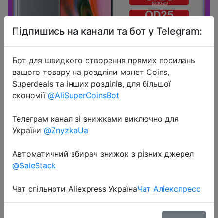
Підпишись на канали та бот у Telegram:
Бот для швидкого створення прямих посилань
вашого товару на роздліли монет Coins,
Superdeals та інших розділів, для більшої
2022-05-02
економії
@AliSuperCoinsBot
Смартфон OnePlus Nord 2, телефон
со стандартным дизайном, память
Телеграм канал зі знижками виключно для
8 ГБ, 128 ГБ, камера 50 МП с
України
@ZnyzkaUa
искусственным интеллектом, OIS
Автоматичний збирач знижок з різних джерел
MTk Dimensity 1200-AI Warp
@SaleStack
Charge 65
Чат спільноти Aliexpress Україна
Чат Аліекспресс
$336.96