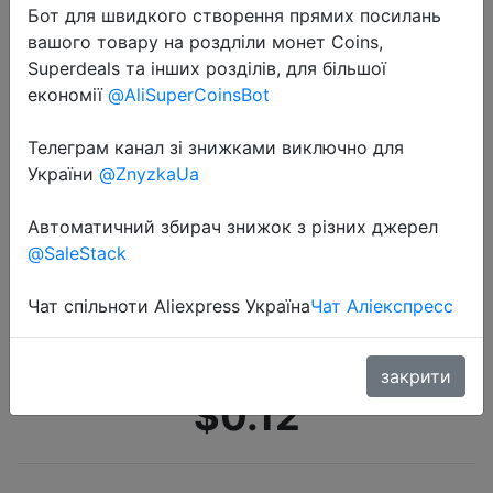
Бот для швидкого створення прямих посилань
вашого товару на роздліли монет Coins,
Superdeals та інших розділів, для більшої
економії
@AliSuperCoinsBot
Телеграм канал зі знижками виключно для
України
@ZnyzkaUa
2022-05-02
Стилус для сенсорного экрана с
Автоматичний збирач знижок з різних джерел
двумя головками, Емкостное перо
@SaleStack
для iPad, Samsung, аксессуаров
для телефона, планшета, ПК (не
Чат спільноти Aliexpress Україна
Чат Аліекспресс
может рисовать на…
закрити
$0.12