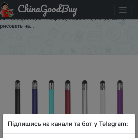
ChinaGoodBuy
Знижка на Стилус для сенсорного экрана с двумя
головками, Емкостное перо для iPad, Samsung,
аксессуаров для телефона, планшета, ПК (не может
рисовать на…
×
Підпишись на канали та бот у Telegram: