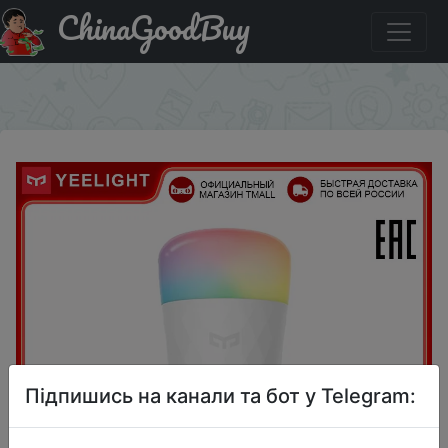
ChinaGoodBuy
Промокод на знижку $5.2/21.84 Светодиодная лампа
Yeelight YLDP005
×
Підпишись на канали та бот у Telegram: