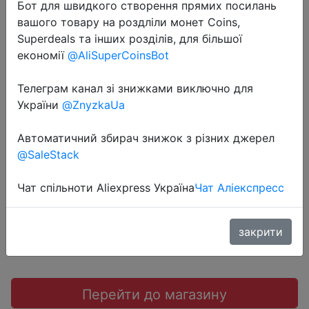
Бот для швидкого створення прямих посилань
вашого товару на роздліли монет Coins,
Superdeals та інших розділів, для більшої
економії
@AliSuperCoinsBot
2022-04-30
Телеграм канал зі знижками виключно для
Светодиодная лампа Yeelight
України
@ZnyzkaUa
YLDP005
Автоматичний збирач знижок з різних джерел
@SaleStack
1280 руб.
Чат спільноти Aliexpress Україна
Чат Аліекспресс
Промокод:
"$5.2/21.84"
закрити
Перейти до магазину