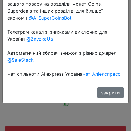
вашого товару на роздліли монет Coins,
Superdeals та інших розділів, для більшої
економії
@AliSuperCoinsBot
Телеграм канал зі знижками виключно для
2018-11-27
України
@ZnyzkaUa
Watch Tools Watches Strap Repair
Detaching Device Kits Disassembly
Автоматичний збирач знижок з різних джерел
Watch Band Opener.
@SaleStack
Чат спільноти Aliexpress Україна
Чат Аліекспресс
$0.91
закрити
JD