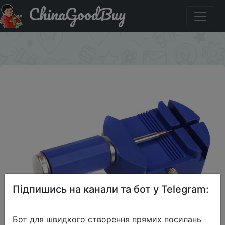
ChinaGoodBuy
Придбати Watch Tools Watches Strap Repair Detaching
Device Kits Disassembly Watch Band Opener.
×
Підпишись на канали та бот у Telegram:
Бот для швидкого створення прямих посилань