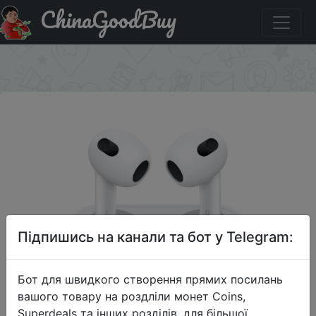
ChinaGoodBuy
Акція на Наушники Apple AirPods в зарядном футляре
(3th generation)
×
Підпишись на канали та бот у Telegram:
Бот для швидкого створення прямих посилань
вашого товару на роздліли монет Coins,
Superdeals та інших розділів, для більшої