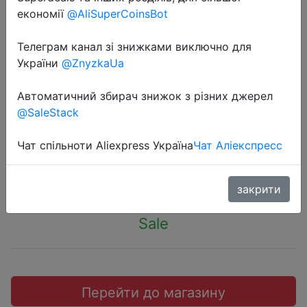
економії
@AliSuperCoinsBot
Телеграм канал зі знижками виключно для
України
@ZnyzkaUa
2022-04-29
Наушники Apple AirPods в
Автоматичний збирач знижок з різних джерел
@SaleStack
зарядном футляре (3th generation)
Чат спільноти Aliexpress Україна
Чат Аліекспресс
15590 руб.
закрити
Sale
Перейти до магазину