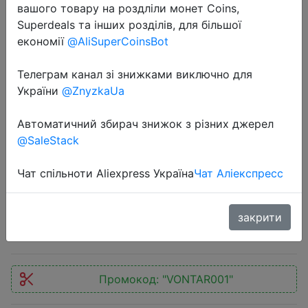
вашого товару на роздліли монет Coins,
Superdeals та інших розділів, для більшої
економії
@AliSuperCoinsBot
Телеграм канал зі знижками виключно для
України
@ZnyzkaUa
2022-04-29
ТВ-приставка VONTAR X4 Amlogic
Автоматичний збирач знижок з різних джерел
S905X4, 4 + 32/64 ГБ, 4K, 128 м
@SaleStack
Media Player TVBOX 4K 1000M Set
top box
Чат спільноти Aliexpress Україна
Чат Аліекспресс
$41.91
закрити
Промокод:
"VONTAR001"