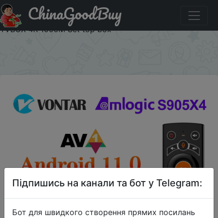
ChinaGoodBuy
Купити по знижці VONTAR001 ТВ-приставка VONTAR X4
Amlogic S905X4, 4 + 32/64 ГБ, 4K, 128 м Media Player
TVBOX 4K 1000M Set top box
×
Підпишись на канали та бот у Telegram:
Бот для швидкого створення прямих посилань