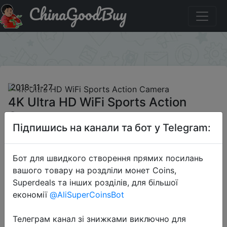
ChinaGoodBuy
Купити по знижці D11D6251 4K Ultra HD WiFi Sports
Action Camera
×
2018-11-27
4K Ultra HD WiFi Sports Action
Camera
Підпишись на канали та бот у Telegram:
$32.99
Бот для швидкого створення прямих посилань
вашого товару на роздліли монет Coins,
Superdeals та інших розділів, для більшої
Промокод:
"D11D6251"
економії
@AliSuperCoinsBot
Телеграм канал зі знижками виключно для