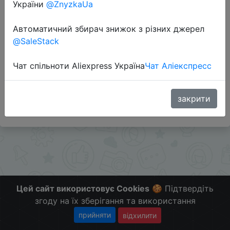
України
@ZnyzkaUa
Перейти до магазину
Автоматичний збирач знижок з різних джерел
@SaleStack
Додаткова інформація відсутня.
Чат спільноти Aliexpress Україна
Чат Аліекспресс
Слідкуйте за знижками на мобільному, в телеграм
каналі:
ZnyzhkaUA
закрити
Цей сайт використовує Cookies
🍪 Підтвердіть
згоду на їх зберігання та використання
прийняти
відхилити