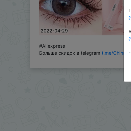
Т
2022-04-29
А
@
#Aliexpress
Ч
Больше скидок в telegram
t.me/ChinaG