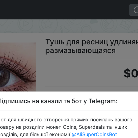
одостойкая, не размазывающаяся
Тушь для ресниц удлиня
размазывающаяся
$0
S
Підпишись на канали та бот у Telegram:
от для швидкого створення прямих посилань вашого
овару на роздліли монет Coins, Superdeals та інших
Перейти 
озділів, для більшої економії
@AliSuperCoinsBot