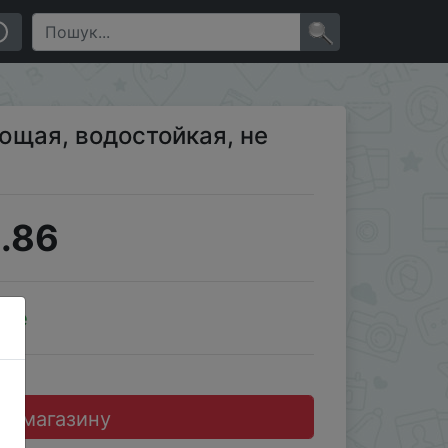
×
ющая, водостойкая, не
.86
ale
до магазину