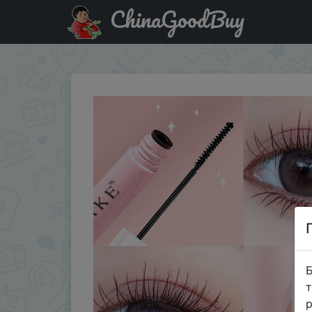
ChinaGoodBuy
Купити на розпродажі Тушь для ресниц удлиняющая, в
Б
т
р