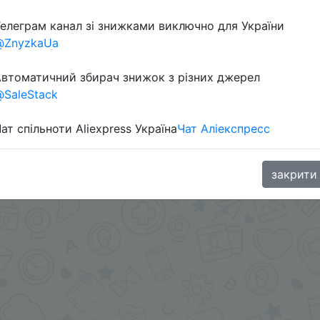
елеграм канал зі знижками виключно для України
@ZnyzkaUa
втоматичний збирач знижок з різних джерел
SaleStack
ат спільноти Aliexpress Україна
Чат Аліекспресс
oodBuy
закрити