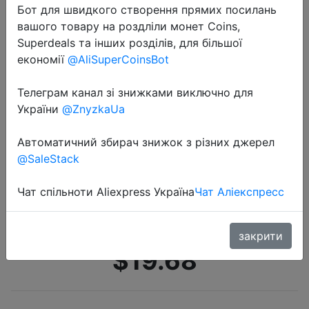
Бот для швидкого створення прямих посилань
вашого товару на роздліли монет Coins,
Superdeals та інших розділів, для більшої
економії
@AliSuperCoinsBot
Телеграм канал зі знижками виключно для
України
@ZnyzkaUa
2022-04-28
IQibla Zikr1 lite Smart Tasbih Tally
Автоматичний збирач знижок з різних джерел
Counter Ring для мусульман Zikr
@SaleStack
Digital Tasbeeh 5 Молитвенное
напоминание о времени Bluetooth
Чат спільноти Aliexpress Україна
Чат Аліекспресс
водонепроницаемый
закрити
$19.68