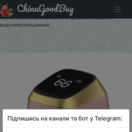
ChinaGoodBuy
Купити на розпродажі IQibla Zikr1 lite Smart Tasbih Tally
Counter Ring для мусульман Zikr Digital Tasbeeh 5
Молитвенное напоминание о времени Bluetooth
водонепроницаемый
×
Підпишись на канали та бот у Telegram: