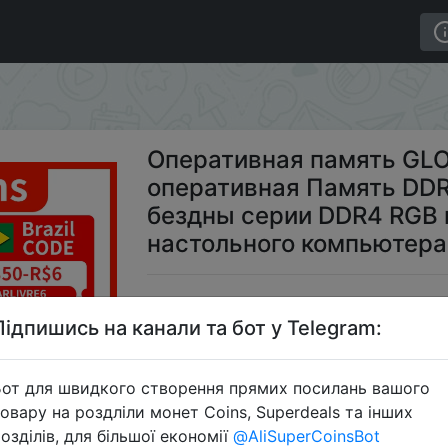
 оперативная Память DDR4 3000mhz 3200MHz бездны с
Оперативная память GLO
оперативная Память DD
бездны серии DDR4 RGB 
настольного компьютера 
$5
Підпишись на канали та бот у Telegram:
от для швидкого створення прямих посилань вашого
S
овару на роздліли монет Coins, Superdeals та інших
озділів, для більшої економії
@AliSuperCoinsBot