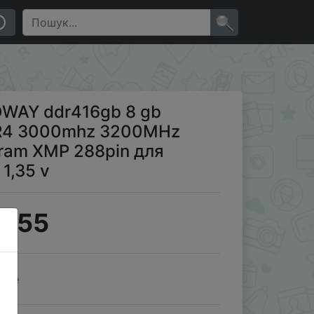
ерии DDR4 RGB ram XMP 288pin для настольного
×
WAY ddr416gb 8 gb
R4 3000mhz 3200MHz
ram XMP 288pin для
1,35 v
6.55
ale