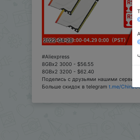
Т
А
2022-04-28
@
Ч
#Aliexpress
8GBx2 3000 - $56.55
8GBx2 3200 - $62.40
Поделись с друзьями нашими сервис
Больше скидок в telegram
t.me/ChinaG