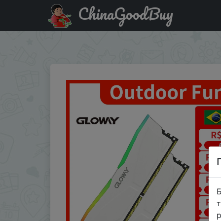
ChinaGoodBuy
Знижка на Оперативная память GLOWAY ddr416gb 8 gb
компьютера 1,35 v
Б
т
р