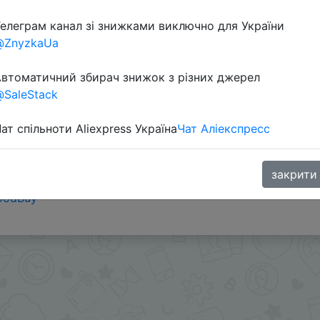
елеграм канал зі знижками виключно для України
Перейти 
@ZnyzkaUa
втоматичний збирач знижок з різних джерел
SaleStack
ат спільноти Aliexpress Україна
Чат Аліекспресс
закрити
ами - @SKIDKOVOZ
oodBuy