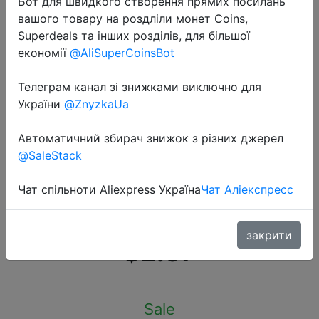
Бот для швидкого створення прямих посилань
вашого товару на роздліли монет Coins,
Superdeals та інших розділів, для більшої
економії
@AliSuperCoinsBot
Телеграм канал зі знижками виключно для
2022-04-27
України
@ZnyzkaUa
Чехол WolfRule для Apple SE
Iphone, ударопрочный чехол для
Автоматичний збирач знижок з різних джерел
@SaleStack
Apple Se Iphone Se, роскошный
кожаный мягкий ТПУ чехол для
Чат спільноти Aliexpress Україна
Чат Аліекспресс
iphone 5s]
закрити
$2.97
Sale