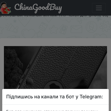
ChinaGoodBuy
Придбати по знижці Чехол WolfRule для Apple SE
Iphone, ударопрочный чехол для Apple Se Iphone Se,
роскошный кожаный мягкий ТПУ чехол для iphone 5s]
×
Підпишись на канали та бот у Telegram: