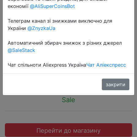
економії
@AliSuperCoinsBot
Телеграм канал зі знижками виключно для
України
@ZnyzkaUa
2022-04-26
Бутылки для приправ с
Автоматичний збирач знижок з різних джерел
@SaleStack
насадками, 5 отверстий, 350 мл
Чат спільноти Aliexpress Україна
Чат Аліекспресс
$2.69
закрити
Sale
Перейти до магазину