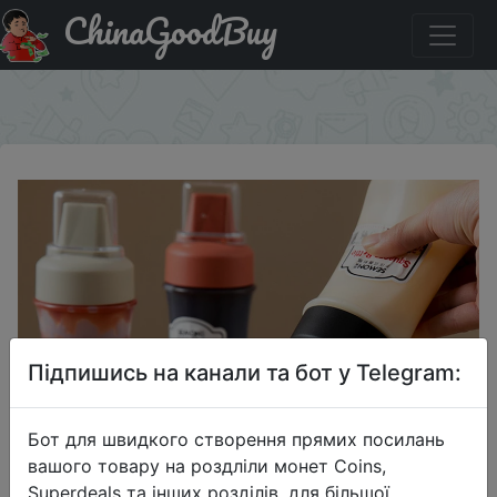
ChinaGoodBuy
Акція на Бутылки для приправ с насадками, 5
отверстий, 350 мл
×
Підпишись на канали та бот у Telegram:
Бот для швидкого створення прямих посилань
вашого товару на роздліли монет Coins,
Superdeals та інших розділів, для більшої