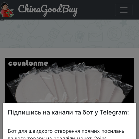
ChinaGoodBuy
Придбати по акціи Прокладки для подмышек
одноразовые дезодорирующие, против пота, 20/30/50
шт.
×
Підпишись на канали та бот у Telegram:
Бот для швидкого створення прямих посилань
вашого товару на роздліли монет Coins,