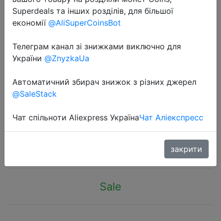
Superdeals та інших розділів, для більшої
економії
@AliSuperCoinsBot
Телеграм канал зі знижками виключно для
України
@ZnyzkaUa
2022-04-26
Прокладки для подмышек
Автоматичний збирач знижок з різних джерел
@SaleStack
одноразовые дезодорирующие,
против пота, 20/30/50 шт.
Чат спільноти Aliexpress Україна
Чат Аліекспресс
$2.67
закрити
Sale