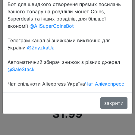
Бот для швидкого створення прямих посилань
вашого товару на роздліли монет Coins,
Superdeals та інших розділів, для більшої
економії
@AliSuperCoinsBot
Телеграм канал зі знижками виключно для
України
@ZnyzkaUa
2022-04-26
Регулируемая открывалка для
Автоматичний збирач знижок з різних джерел
банок, для кухни, столовой и бара,
@SaleStack
многофункциональная
открывалка для банок 3 в 1,
Чат спільноти Aliexpress Україна
Чат Аліекспресс
открывалка для бутылок, п�…
закрити
$1.99