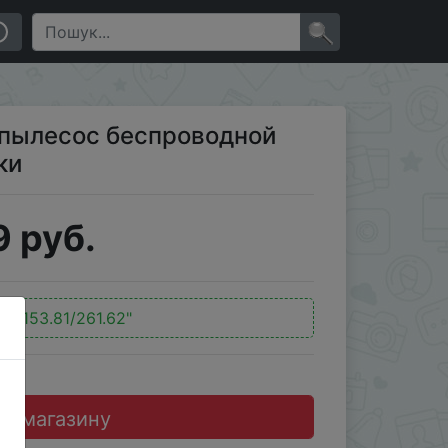
и
×
0 пылесос беспроводной
ки
 руб.
:
"$153.81/261.62"
до магазину