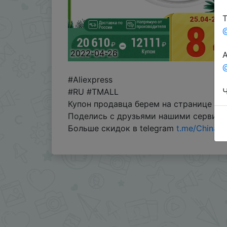
Т
2022-04-26
А
@
#Aliexpress
Ч
#RU #TMALL
Купон продавца берем на странице тов
Поделись с друзьями нашими сервис
Больше скидок в telegram
t.me/ChinaG