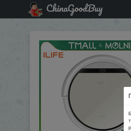
ChinaGoodBuy
Придбати по знижці $153.81/261.62 Робот пылесос ILI
Б
т
р