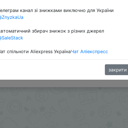
елеграм канал зі знижками виключно для України
@ZnyzkaUa
втоматичний збирач знижок з різних джерел
SaleStack
ат спільноти Aliexpress Україна
Чат Аліекспресс
ара под ценой.
ами - @SKIDKOVOZ
закрити
oodBuy