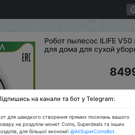
FE V50 пылесос беспроводной для дома для сухой уборк
Робот пылесос ILIFE V5
для дома для сухой убор
8499
Промокод
Підпишись на канали та бот у Telegram:
от для швидкого створення прямих посилань вашого
овару на роздліли монет Coins, Superdeals та інших
Перейти 
озділів, для більшої економії
@AliSuperCoinsBot