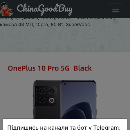
ChinaGoodBuy
Придбати по знижці $3 от $300 Смартфон OnePlus 10
Pro, телефон с глобальной прошивкой, Snapdagon 8
Gen 1, 6,7 дюйма, 120 Гц, LTPO2 AMOLED дисплей,
камера 48 МП, 10pro, 80 Вт, SuperVooc
×
Підпишись на канали та бот у Telegram: