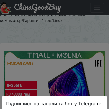
ChinaGoodBuy
Придбати по знижці $112.60/$545.60 Ноутбук
MAIBENBEN M543 R3 4300U 15.6" FHD ADS 8ГБ+512ГБ
SSD тонкий и легкий портативный Офисный
компьютер/Гарантия 1 год/Linux
×
Підпишись на канали та бот у Telegram: