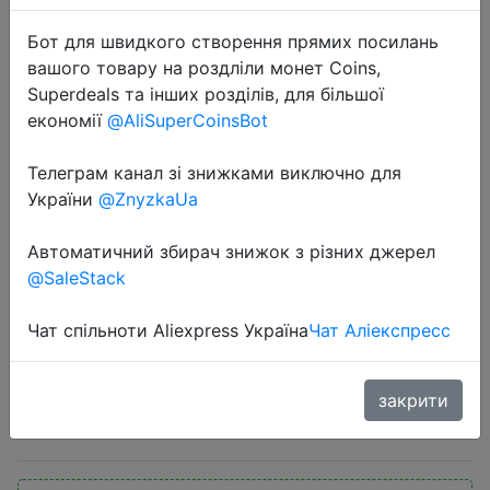
Бот для швидкого створення прямих посилань
вашого товару на роздліли монет Coins,
Superdeals та інших розділів, для більшої
економії
@AliSuperCoinsBot
Телеграм канал зі знижками виключно для
2022-04-26
України
@ZnyzkaUa
Ноутбук MAIBENBEN M543 R3
4300U 15.6" FHD ADS 8ГБ+512ГБ
Автоматичний збирач знижок з різних джерел
SSD тонкий и легкий портативный
@SaleStack
Офисный компьютер/Гарантия 1
год/Linux
Чат спільноти Aliexpress Україна
Чат Аліекспресс
закрити
33990 руб.