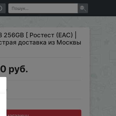
вка из Москвы ]
×
 256GB [ Ростест (ЕАС) |
страя доставка из Москвы
0 руб.
ale
до магазину