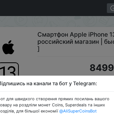
[ Ростест (ЕАС) | российский магазин | быстрая доста
Смартфон Apple iPhone 13
российский магазин | бы
]
8499
Підпишись на канали та бот у Telegram:
S
от для швидкого створення прямих посилань вашого
овару на роздліли монет Coins, Superdeals та інших
озділів, для більшої економії
@AliSuperCoinsBot
Перейти 