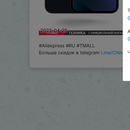
Т
2022-04-25
А
@
#Aliexpress #RU #TMALL
Ч
Больше скидок в telegram
t.me/ChinaG