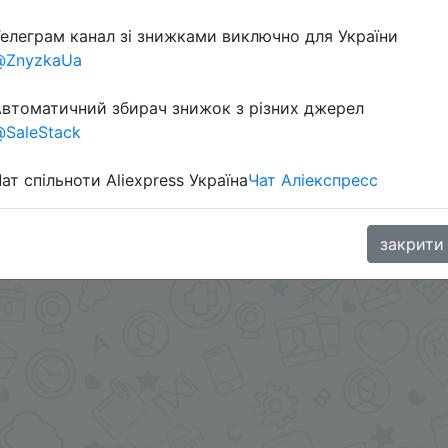
елеграм канал зі знижками виключно для України
@ZnyzkaUa
втоматичний збирач знижок з різних джерел
SaleStack
ат спільноти Aliexpress Україна
Чат Аліекспресс
oodBuy
закрити