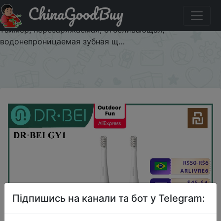
ChinaGoodBuy
Придбати по знижці Ультразвуковая электрическая
зубная щетка DR · BEI GY1, 3 режима, 2 минуты,
таймер, перезаряжаемая, отбеливающая,
водонепроницаемая зубная щ…
×
Підпишись на канали та бот у Telegram: