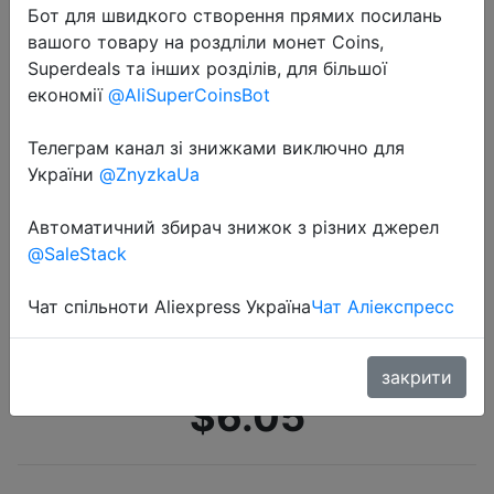
Бот для швидкого створення прямих посилань
вашого товару на роздліли монет Coins,
Superdeals та інших розділів, для більшої
економії
@AliSuperCoinsBot
Телеграм канал зі знижками виключно для
України
@ZnyzkaUa
2022-04-25
Ультразвуковая электрическая
Автоматичний збирач знижок з різних джерел
зубная щетка DR · BEI GY1, 3
@SaleStack
режима, 2 минуты, таймер,
перезаряжаемая, отбеливающая,
Чат спільноти Aliexpress Україна
Чат Аліекспресс
водонепроницаемая зубная щ…
закрити
$6.05