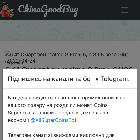
ChinaGoodBuy
Придбати 6.4" Смартфон realme 9 Pro+ 6/128 ГБ
зеленый/черный
×
2022-04-24
6.4" Смартфон realme 9 Pro+ 6/128
ГБ зеленый/черный
Підпишись на канали та бот у Telegram:
Бот для швидкого створення прямих посилань
28999 руб.
вашого товару на роздліли монет Coins,
Superdeals та інших розділів, для більшої
економії
@AliSuperCoinsBot
Sale
Телеграм канал зі знижками виключно для