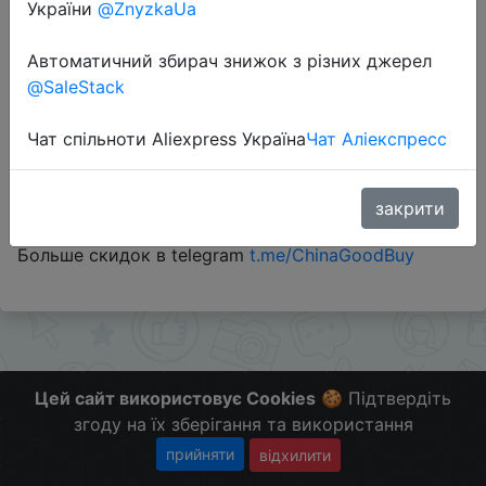
України
@ZnyzkaUa
Автоматичний збирач знижок з різних джерел
Перейти до магазину
@SaleStack
Чат спільноти Aliexpress Україна
Чат Аліекспресс
#Dns #RU
Поделись с друзьями нашими сервисами -
закрити
@SKIDKOVOZ
Больше скидок в telegram
t.me/ChinaGoodBuy
Цей сайт використовує Cookies
🍪 Підтвердіть
згоду на їх зберігання та використання
прийняти
відхилити