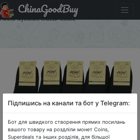
ChinaGoodBuy
Знижка на Носки мужские набор из 10 пар/
Караван/25,27,29,31 размер/Носки мужские черные/
Носки мужские классические
×
Підпишись на канали та бот у Telegram:
Бот для швидкого створення прямих посилань
вашого товару на роздліли монет Coins,
Superdeals та інших розділів, для більшої