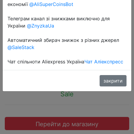
економії
@AliSuperCoinsBot
2022-04-23
Телеграм канал зі знижками виключно для
Носки мужские набор из 10 пар/
України
@ZnyzkaUa
Караван/25,27,29,31 размер/Носки
мужские черные/Носки мужские
Автоматичний збирач знижок з різних джерел
классические
@SaleStack
Чат спільноти Aliexpress Україна
Чат Аліекспресс
390 руб.
закрити
Sale
Перейти до магазину