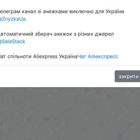
елеграм канал зі знижками виключно для України
Перейти 
@ZnyzkaUa
втоматичний збирач знижок з різних джерел
SaleStack
ат спільноти Aliexpress Україна
Чат Аліекспресс
oodBuy
закрити