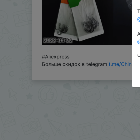
Т
А
2022-04-22
@
Ч
#Aliexpress
Больше скидок в telegram
t.me/ChinaG