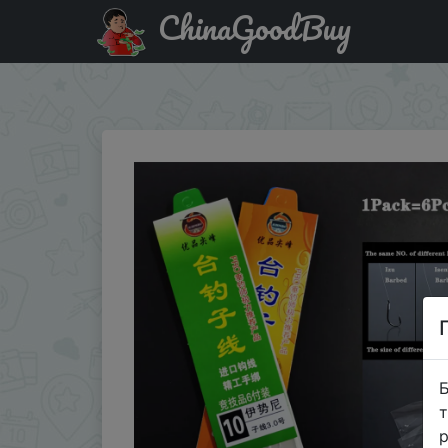
ChinaGoodBuy
Придбати по знижці 12 крючков = 6 шт. = 1 упаковка 
подледной…
Б
т
р