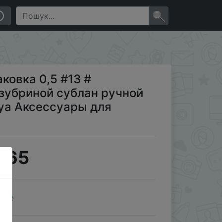
ой крючок для лески для Luya Аксессуары для морской
×
аковка 0,5 #13 #
зубриной сублан ручной
uya Аксессуары для
.65
ale