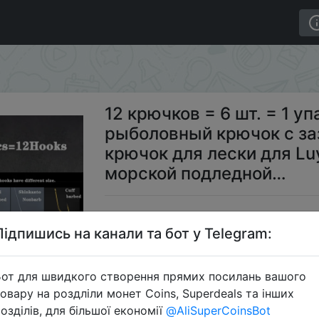
0,5 #13 # рыболовный крючок с зазубриной сублан ручн
12 крючков = 6 шт. = 1 уп
рыболовный крючок с за
крючок для лески для L
морской подледной…
$0
Підпишись на канали та бот у Telegram:
от для швидкого створення прямих посилань вашого
S
овару на роздліли монет Coins, Superdeals та інших
озділів, для більшої економії
@AliSuperCoinsBot