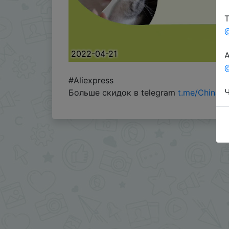
Т
2022-04-21
А
@
#Aliexpress
Ч
Больше скидок в telegram
t.me/ChinaG