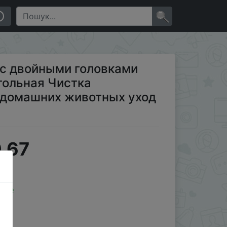
ль воздуха для домашних животных уход за по…
×
 с двойными головками
гольная Чистка
 домашних животных уход
.67
ale