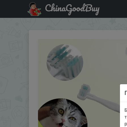
ChinaGoodBuy
Знижка на Зубная щетка для кошек с двойными головк
Б
т
р