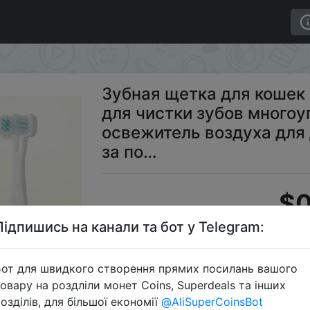
ами для чистки зубов многоугольная Чистка освежите
Зубная щетка для кошек
для чистки зубов многоу
освежитель воздуха для
за по…
$0
Підпишись на канали та бот у Telegram:
S
от для швидкого створення прямих посилань вашого
овару на роздліли монет Coins, Superdeals та інших
озділів, для більшої економії
@AliSuperCoinsBot