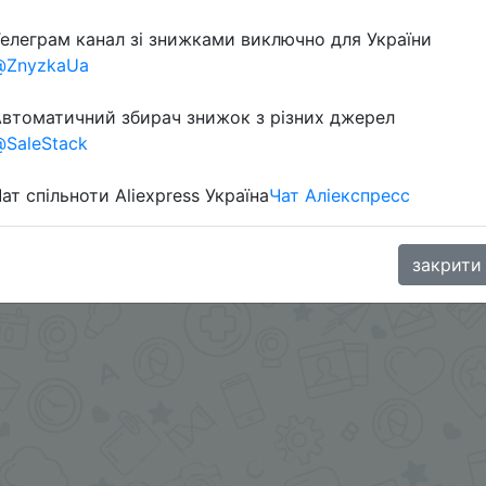
Перейти 
елеграм канал зі знижками виключно для України
@ZnyzkaUa
втоматичний збирач знижок з різних джерел
SaleStack
ат спільноти Aliexpress Україна
Чат Аліекспресс
oodBuy
закрити